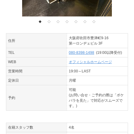
◆
◇
◇
◇
◇
◇
◇
大阪府吹田市豊津町9-16
住所
第一ロンヂェビル 3F
TEL
080-8398-1498
(19:00以降受付)
WEB
オフィシャルホームページ
営業時間
19:00～LAST
定休日
月曜
可能
(お問い合せ・ご予約の際は「ポケ
予約
パラを見た」で対応がスムーズで
す。)
在籍スタッフ数
4名